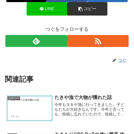
LINE
コピー
つぐをフォローする
つぐ
関連記事
たきや漁で大物が獲れた話
お出かけ
今年もタキヤ漁に行ってきました。子ど
もたちが大好きなんです。今年と言って
も、投稿し忘れていたので、投稿してい
るのは年も明けた3月なのですが。予約話
を戻しまして、5月から受付開始するタキ
ヤ漁ですが、今年は予約を入れるのを忘
れており、断念する予...