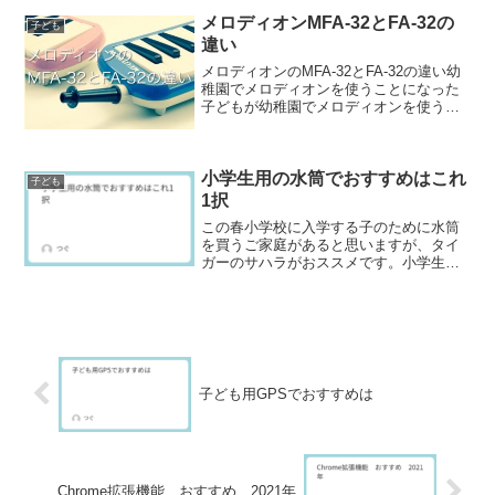
解消する方法として、GPSによって現在
地を把握する方法があり...
メロディオンMFA-32とFA-32の
子ども
違い
メロディオンのMFA-32とFA-32の違い幼
稚園でメロディオンを使うことになった
子どもが幼稚園でメロディオンを使うこ
とになりました。メロディオンというの
は、鈴木楽器製作所が作っている鍵盤ハ
ーモニカです。子どもが幼稚園から持っ
小学生用の水筒でおすすめはこれ
て帰ってきたメ...
子ども
1択
この春小学校に入学する子のために水筒
を買うご家庭があると思いますが、タイ
ガーのサハラがおススメです。小学生の
子どもは、水筒ケースをずったりぶつけ
たりしてきます。これによって、水筒ケ
ースの底がボロボロになって穴が開きま
す。その点、タイガーのこ...
子ども用GPSでおすすめは
Chrome拡張機能 おすすめ 2021年