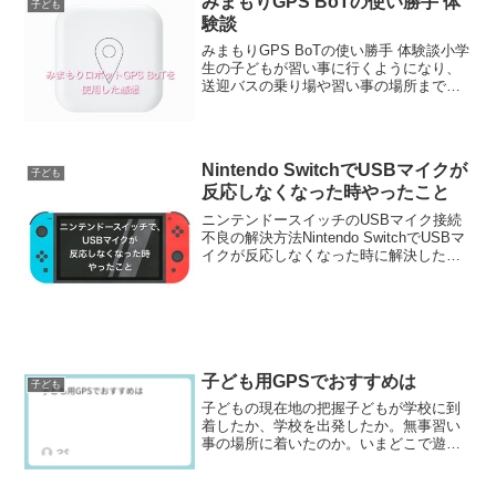
みまもりGPS BoTの使い勝手 体
子ども
験談
みまもりGPS BoTの使い勝手 体験談小学
生の子どもが習い事に行くようになり、
送迎バスの乗り場や習い事の場所まで無
事到着したか確認するために、GPSを買
いました。みまもりGPS BoTを買った
Kids携帯などと悩んだ末に買ったのは、
みまも...
Nintendo SwitchでUSBマイクが
子ども
反応しなくなった時やったこと
ニンテンドースイッチのUSBマイク接続
不良の解決方法Nintendo SwitchでUSBマ
イクが反応しなくなった時に解決した方
法は、Switchの再起動です。Switchの再
起動の方法は、電源ボタンの長押しで
す。再起動の詳しいやり方は、任...
子ども用GPSでおすすめは
子ども
子どもの現在地の把握子どもが学校に到
着したか、学校を出発したか。無事習い
事の場所に着いたのか。いまどこで遊ん
でいるのか。小学生の子どもを持つ親と
して、心配は絶えません。そんな心配を