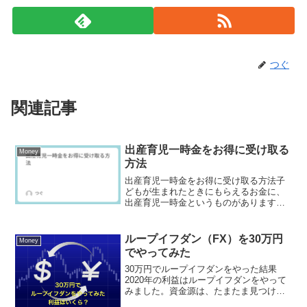
つぐ
関連記事
出産育児一時金をお得に受け取る
Money
方法
出産育児一時金をお得に受け取る方法子
どもが生まれたときにもらえるお金に、
出産育児一時金というものがあります。
健康保険の制度の一つで、申請する事で
42万円のお金が手に入ります。この出産
育児一時金をもらう際にお得な受け取り
ループイフダン（FX）を30万円
Money
方法があります。お得に...
でやってみた
30万円でループイフダンをやった結果
2020年の利益はループイフダンをやって
みました。資金源は、たまたま見つけた
30万円。たまたま見つけた30万について