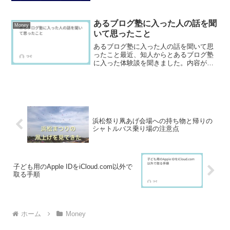
は、後ほど余談に書きます。残念なが
ら、お金が余っているとかそういうこと
ではないです。余...
あるブログ塾に入った人の話を聞
Money
いて思ったこと
あるブログ塾に入った人の話を聞いて思
ったこと最近、知人からとあるブログ塾
に入った体験談を聞きました。内容がと
てもリアルで、私自身も考えさせられる
ものがあったので、ここでご紹介したい
と思います。「簡単にできる」「AIで楽
になる」と聞いて入塾そ...
浜松祭り凧あげ会場への持ち物と帰りの
シャトルバス乗り場の注意点
子ども用のApple IDをiCloud.com以外で
取る手順
ホーム
Money