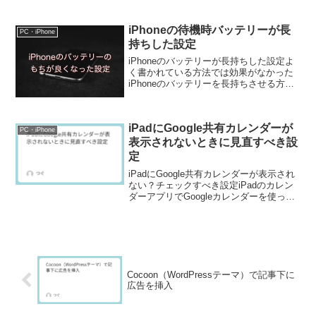
ッと読み、じっくり読みたい内容だった
ら買うことにしています。図書館の蔵書
iPhoneの待機時バッテリーが長
を検索するときに使ってい...
PC・iPhone
持ちした設定
iPhoneのバッテリーが長持ちした設定よ
く書かれている方法では効果がなかった
iPhoneのバッテリーを長持ちさせる方法
で、よく書かれているのは、バックグラ
ウンド再生を止める通知を切るBluetooth
やAirDropをオフにするなどです。...
iPadにGoogle共有カレンダーが
PC・iPhone
表示されないときに見直すべき設
定
iPadにGoogle共有カレンダーが表示され
ない？チェックすべき設定iPadのカレン
ダーアプリでGoogleカレンダーを使って
いると、「共有されたカレンダーだけが
表示されない」ということはありません
か？私自身、Googleカレンダーの共有...
Cocoon（WordPressテーマ）で記事下に
広告を挿入