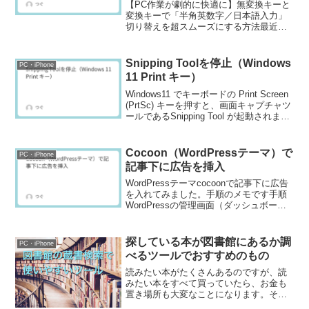
【PC作業が劇的に快適に】無変換キーと
変換キーで「半角英数字／日本語入力」
切り替えを超スムーズにする方法最近、
YouTubeでとても便利なPC設定を見つけ
ました。日頃パソコン作業をしていて、
「あれ？今って日本語？半角英数字？」
Snipping Toolを停止（Windows
PC・iPhone
と切り替えミス...
11 Print キー）
Windows11 でキーボードの Print Screen
(PrtSc) キーを押すと、画面キャプチャツ
ールであるSnipping Tool が起動されま
す。私は、別の画面キャプチャソフトを
利用しているため、Snipping Toolが...
Cocoon（WordPressテーマ）で
PC・iPhone
記事下に広告を挿入
WordPressテーマcocoonで記事下に広告
を入れてみました。手順のメモです手順
WordPressの管理画面（ダッシュボー
ド）を開きます。外観からウィジェット
を選択ウィジェットのカスタムHTMLを選
択今回は記事下に表示させたいので、
探している本が図書館にあるか調
PC・iPhone
「...
べるツールでおすすめのもの
読みたい本がたくさんあるのですが、読
みたい本をすべて買っていたら、お金も
置き場所も大変なことになります。そこ
で、図書館を利用して、本を借りてサク